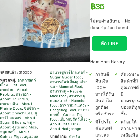
฿
35
ไม่พบคำอธิบาย - No
description found
ทัก LINE
Ham Ham Bakery
รหัสสินค้า:
315055
อาหารชูก้าร์ไกลเดอร์ -
การันตี
คัดเฉพาะ
Sugar Glider Food
,
หมวดหมู่:
อาหารสัตว์
คืนเงิน
สินค้าที่มี
อาหารสัตว์เลี้ยงลูกด้วย
เลี้ยง - Pet Food
,
นม - Mammal Food
,
100%
คุณภาพดี
กระต่าย - About
อาหารหนู - Rats &
หากได้รับ
มี
Rabbits
,
กระรอก -
Mice Food
,
อาหารหนู
About Squirrels
,
สินค้าไม่
มาตรฐาน
แฮมสเตอร์ - Hamster
กระรอกดิน - About
Food
,
อาหารเม่นแคระ -
ถูกต้อง
ของแท้ทุก
Prairie Dogs
,
ชินชิล่า –
Hedgehog Food
,
อาหาร
About Chinchillas
,
ชู
หรือชำรุด
ชิ้น
แกสบี้ - Guinea Pig
การ์ไกลเดอร์ - About
Food
,
เกี่ยวกับสัตว์เลี้ยง -
มีโปรโม
พร้อมให้
Sugar Gliders
,
หนู -
About Pets
,
เม่น -
About Rats and Mice
,
ชั่นส่งฟรี
ความช่วย
About Hedgehogs
หนูแกสบี้ - About
และส่ง
เหลือเมื่อ
Guinea Pigs
,
หนูแฮมส
ป้ายกำกับ:
สำหรับ