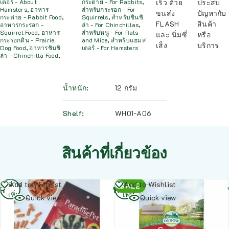
เร็ว ด้วย
ประสบ
เตอร์ - About
กระต่าย - For Rabbits
,
Hamsters
,
อาหาร
สำหรับกระรอก - For
ขนส่ง
ปัญหากับ
กระต่าย - Rabbit Food
,
Squirrels
,
สำหรับชินชิ
FLASH
สินค้า
อาหารกระรอก -
ล่า - For Chinchillas
,
Squirrel Food
,
อาหาร
สำหรับหนู - For Rats
และ นิ่มซี่
หรือ
กระรอกดิน - Prairie
and Mice
,
สำหรับแฮมส
เส็ง
บริการ
Dog Food
,
อาหารชินชิ
เตอร์ - For Hamsters
ล่า - Chinchilla Food
,
น้ำหนัก
12 กรัม
Shelf
WH01-A06
สินค้าที่เกี่ยวข้อง
อ่าน
อ่าน
Add to Wishlist
Add to Wishlist
SALE
เพิ่ม
เพิ่ม
Quick view
Quick view