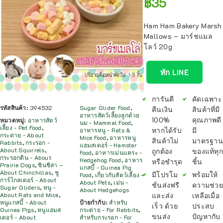
฿
35
Ham Ham Bakery Marsh
Mallows – มาร์ชแมล
โลว์ 20g
ทัก LINE
การันตี
คัดเฉพาะ
รหัสสินค้า:
394532
Sugar Glider Food
,
คืนเงิน
สินค้าที่มี
อาหารสัตว์เลี้ยงลูกด้วย
100%
คุณภาพดี
หมวดหมู่:
อาหารสัตว์
นม - Mammal Food
,
เลี้ยง - Pet Food
,
หากได้รับ
มี
อาหารหนู - Rats &
กระต่าย - About
Mice Food
,
อาหารหนู
สินค้าไม่
มาตรฐาน
Rabbits
,
กระรอก -
แฮมสเตอร์ - Hamster
About Squirrels
,
ถูกต้อง
ของแท้ทุก
Food
,
อาหารเม่นแคระ -
กระรอกดิน - About
Hedgehog Food
,
อาหาร
หรือชำรุด
ชิ้น
Prairie Dogs
,
ชินชิล่า –
แกสบี้ - Guinea Pig
About Chinchillas
,
ชู
มีโปรโม
พร้อมให้
Food
,
เกี่ยวกับสัตว์เลี้ยง -
การ์ไกลเดอร์ - About
About Pets
,
เม่น -
ชั่นส่งฟรี
ความช่วย
Sugar Gliders
,
หนู -
About Hedgehogs
และส่ง
เหลือเมื่อ
About Rats and Mice
,
หนูแกสบี้ - About
ป้ายกำกับ:
สำหรับ
เร็ว ด้วย
ประสบ
Guinea Pigs
,
หนูแฮมส
กระต่าย - For Rabbits
,
ขนส่ง
ปัญหากับ
เตอร์ - About
สำหรับกระรอก - For