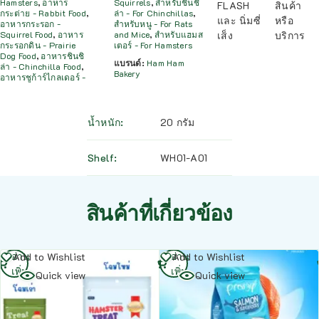
Hamsters
,
อาหาร
Squirrels
,
สำหรับชินชิ
FLASH
สินค้า
กระต่าย - Rabbit Food
,
ล่า - For Chinchillas
,
และ นิ่มซี่
หรือ
อาหารกระรอก -
สำหรับหนู - For Rats
เส็ง
บริการ
Squirrel Food
,
อาหาร
and Mice
,
สำหรับแฮมส
กระรอกดิน - Prairie
เตอร์ - For Hamsters
Dog Food
,
อาหารชินชิ
แบรนด์:
Ham Ham
ล่า - Chinchilla Food
,
Bakery
อาหารชูก้าร์ไกลเดอร์ -
น้ำหนัก
20 กรัม
Shelf
WH01-A01
สินค้าที่เกี่ยวข้อง
อ่าน
อ่าน
Add to Wishlist
Add to Wishlist
เพิ่ม
เพิ่ม
Quick view
Quick view