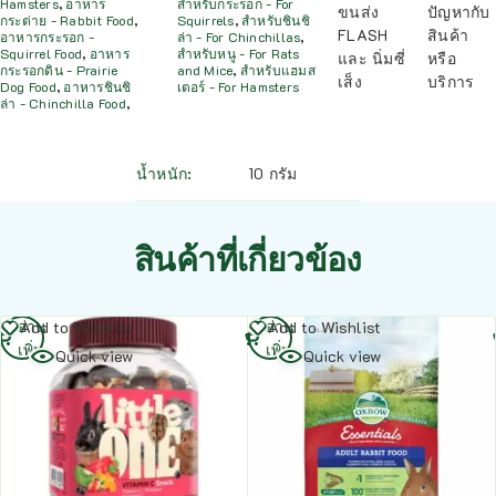
Hamsters
,
อาหาร
สำหรับกระรอก - For
ขนส่ง
ปัญหากับ
กระต่าย - Rabbit Food
,
Squirrels
,
สำหรับชินชิ
FLASH
สินค้า
อาหารกระรอก -
ล่า - For Chinchillas
,
Squirrel Food
,
อาหาร
สำหรับหนู - For Rats
และ นิ่มซี่
หรือ
กระรอกดิน - Prairie
and Mice
,
สำหรับแฮมส
เส็ง
บริการ
Dog Food
,
อาหารชินชิ
เตอร์ - For Hamsters
ล่า - Chinchilla Food
,
น้ำหนัก
10 กรัม
สินค้าที่เกี่ยวข้อง
อ่าน
อ่าน
Add to Wishlist
Add to Wishlist
เพิ่ม
เพิ่ม
Quick view
Quick view