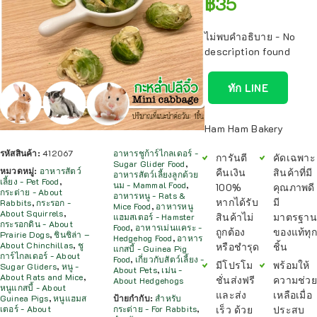
฿
35
ไม่พบคำอธิบาย - No
description found
ทัก LINE
Ham Ham Bakery
รหัสสินค้า:
412067
อาหารชูก้าร์ไกลเดอร์ -
การันตี
คัดเฉพาะ
Sugar Glider Food
,
หมวดหมู่:
อาหารสัตว์
คืนเงิน
สินค้าที่มี
อาหารสัตว์เลี้ยงลูกด้วย
เลี้ยง - Pet Food
,
นม - Mammal Food
,
100%
คุณภาพดี
กระต่าย - About
อาหารหนู - Rats &
หากได้รับ
มี
Rabbits
,
กระรอก -
Mice Food
,
อาหารหนู
About Squirrels
,
สินค้าไม่
มาตรฐาน
แฮมสเตอร์ - Hamster
กระรอกดิน - About
Food
,
อาหารเม่นแคระ -
ถูกต้อง
ของแท้ทุก
Prairie Dogs
,
ชินชิล่า –
Hedgehog Food
,
อาหาร
About Chinchillas
,
ชู
หรือชำรุด
ชิ้น
แกสบี้ - Guinea Pig
การ์ไกลเดอร์ - About
Food
,
เกี่ยวกับสัตว์เลี้ยง -
มีโปรโม
พร้อมให้
Sugar Gliders
,
หนู -
About Pets
,
เม่น -
About Rats and Mice
,
ชั่นส่งฟรี
ความช่วย
About Hedgehogs
หนูแกสบี้ - About
และส่ง
เหลือเมื่อ
Guinea Pigs
,
หนูแฮมส
ป้ายกำกับ:
สำหรับ
เร็ว ด้วย
ประสบ
เตอร์ - About
กระต่าย - For Rabbits
,