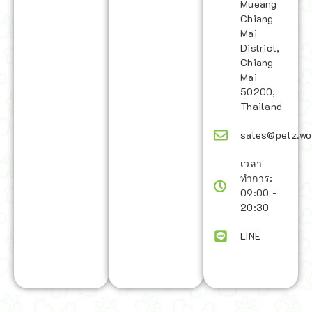
Mueang
Chiang
Mai
District,
Chiang
Mai
50200,
Thailand
sales@petz.wo
เวลา
ทำการ:
09:00 -
20:30
LINE