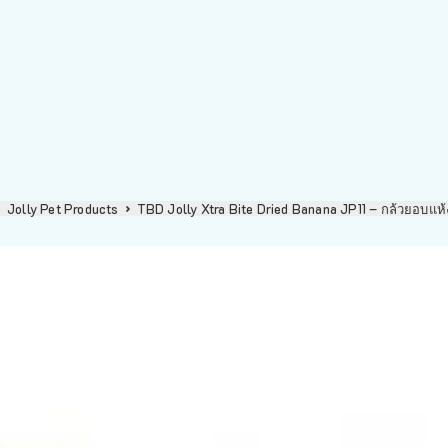
Jolly Pet Products
TBD Jolly Xtra Bite Dried Banana JP11 – กล้วยอบแห้