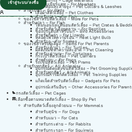
วัสดุรองกรง – Cage Materials
เข้าสู่ระบบ/ลงชื่อ
สำหรับเมียร์แคท – For Meerkats
ปลอกคอและสายจูง – Pet Collars & Leashes
สำหรับนก – For Birds
เสื้อผ้าสัตว์เลี้ยง – Pet Clothes
สำหรับปลา – For Fish
ของใช้สำหรับสัตว์เลี้ยง – More For Pets
สำหรับปลา – For Fish
โดมนอนและที่นอนสัตว์เลี้ยง – Pet Crates & Bedd
สำหรับสัตว์เลื้อยคลาน – For Reptiles
ของประดับสำหรับนก – Bird Accessories
สำหรับกิ้งก่า – For Lizards
หลอดไฟให้ความร้อน – Heat Light Bulb
สำหรับงู – For Snakes
ของใช้สำหรับผู้เลี้ยง – Items For Pet Parents
สำหรับเต่าน้ำ – For Turtles
ผลิตภัณฑ์ทำความสะอาด – Pet Cleaning
สำหรับเต่าบก – For Tortoises
กระเป๋าสัตว์เลี้ยง – Pet Carriers
สำหรับกบ – For Frogs
รถเข็นสัตว์เลี้ยง – Pet Prams
สำหรับทุกสัตว์ – All Animals
อุปกรณ์ตัดแต่งขนสัตว์เลี้ยง – Pet Grooming Suppl
สำหรับทุกสัตว์ – All Animals
อุปกรณ์การฝึกสัตว์เลี้ยง – Pet Training Supplies
แก็ดเจ็ตสำหรับสัตว์เลี้ยง – Gadgets For Pets
อุปกรณ์เสริมอื่นๆ – Other Accessories For Parent
กรงสัตว์เลี้ยง – Pet Cages
เลือกซื้อตามหมวดสัตว์เลี้ยง – Shop By Pet
สำหรับสัตว์เลี้ยงลูกด้วยนม – For Mammals
สำหรับสุนัข – For Dogs
สำหรับแมว – For Cats
สำหรับกระต่าย – For Rabbits
สำหรับกระรอก – For Squirrels