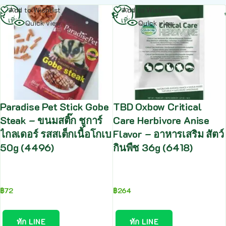
อ่าน
อ่าน
Add to Wishlist
Add to Wishlist
เพิ่ม
เพิ่ม
Quick view
Quick view
Paradise Pet Stick Gobe
TBD Oxbow Critical
Steak – ขนมสติ๊ก ชูการ์
Care Herbivore Anise
ไกลเดอร์ รสสเต็กเนื้อโกเบ
Flavor – อาหารเสริม สัตว์
50g (4496)
กินพืช 36g (6418)
฿
72
฿
264
ทัก LINE
ทัก LINE