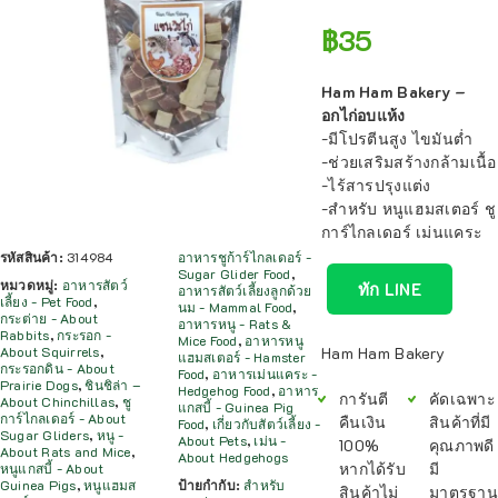
฿
35
Ham Ham Bakery –
อกไก่อบแห้ง
-มีโปรตีนสูง ไขมันต่ำ
-ช่วยเสริมสร้างกล้ามเนื้อ
-ไร้สารปรุงแต่ง
-สำหรับ หนูแฮมสเตอร์ ชู
การ์ไกลเดอร์ เม่นแคระ
รหัสสินค้า:
314984
อาหารชูก้าร์ไกลเดอร์ -
Sugar Glider Food
,
หมวดหมู่:
อาหารสัตว์
ทัก LINE
อาหารสัตว์เลี้ยงลูกด้วย
เลี้ยง - Pet Food
,
นม - Mammal Food
,
กระต่าย - About
อาหารหนู - Rats &
Rabbits
,
กระรอก -
Mice Food
,
อาหารหนู
Ham Ham Bakery
About Squirrels
,
แฮมสเตอร์ - Hamster
กระรอกดิน - About
Food
,
อาหารเม่นแคระ -
Prairie Dogs
,
ชินชิล่า –
Hedgehog Food
,
อาหาร
การันตี
คัดเฉพาะ
About Chinchillas
,
ชู
แกสบี้ - Guinea Pig
การ์ไกลเดอร์ - About
คืนเงิน
สินค้าที่มี
Food
,
เกี่ยวกับสัตว์เลี้ยง -
Sugar Gliders
,
หนู -
About Pets
,
เม่น -
100%
คุณภาพดี
About Rats and Mice
,
About Hedgehogs
หากได้รับ
มี
หนูแกสบี้ - About
Guinea Pigs
,
หนูแฮมส
ป้ายกำกับ:
สำหรับ
สินค้าไม่
มาตรฐาน