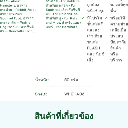
เตอร์ - About
กระต่าย - For Rabbits
,
ถูกต้อง
ของแท้ทุก
Hamsters
,
อาหาร
สำหรับกระรอก - For
กระต่าย - Rabbit Food
,
Squirrels
,
สำหรับชินชิ
หรือชำรุด
ชิ้น
อาหารกระรอก -
ล่า - For Chinchillas
,
มีโปรโม
พร้อมให้
Squirrel Food
,
อาหาร
สำหรับหนู - For Rats
กระรอกดิน - Prairie
and Mice
,
สำหรับแฮมส
ชั่นส่งฟรี
ความช่วย
Dog Food
,
อาหารชินชิ
เตอร์ - For Hamsters
และส่ง
เหลือเมื่อ
ล่า - Chinchilla Food
,
เร็ว ด้วย
ประสบ
ขนส่ง
ปัญหากับ
FLASH
สินค้า
และ นิ่มซี่
หรือ
เส็ง
บริการ
น้ำหนัก
50 กรัม
Shelf
WH01-A06
สินค้าที่เกี่ยวข้อง