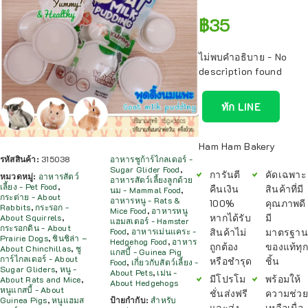
฿
35
ไม่พบคำอธิบาย - No
description found
ทัก LINE
Ham Ham Bakery
รหัสสินค้า:
315038
อาหารชูก้าร์ไกลเดอร์ -
Sugar Glider Food
,
การันตี
คัดเฉพาะ
หมวดหมู่:
อาหารสัตว์
อาหารสัตว์เลี้ยงลูกด้วย
เลี้ยง - Pet Food
,
คืนเงิน
สินค้าที่มี
นม - Mammal Food
,
กระต่าย - About
อาหารหนู - Rats &
100%
คุณภาพดี
Rabbits
,
กระรอก -
Mice Food
,
อาหารหนู
หากได้รับ
มี
About Squirrels
,
แฮมสเตอร์ - Hamster
กระรอกดิน - About
สินค้าไม่
มาตรฐาน
Food
,
อาหารเม่นแคระ -
Prairie Dogs
,
ชินชิล่า –
Hedgehog Food
,
อาหาร
ถูกต้อง
ของแท้ทุก
About Chinchillas
,
ชู
แกสบี้ - Guinea Pig
การ์ไกลเดอร์ - About
หรือชำรุด
ชิ้น
Food
,
เกี่ยวกับสัตว์เลี้ยง -
Sugar Gliders
,
หนู -
About Pets
,
เม่น -
มีโปรโม
พร้อมให้
About Rats and Mice
,
About Hedgehogs
หนูแกสบี้ - About
ชั่นส่งฟรี
ความช่วย
Guinea Pigs
,
หนูแฮมส
ป้ายกำกับ:
สำหรับ
และส่ง
เหลือเมื่อ