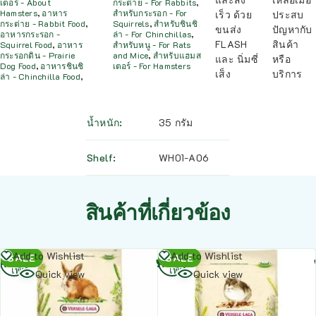
เตอร์ - About
กระต่าย - For Rabbits
,
Hamsters
,
อาหาร
สำหรับกระรอก - For
เร็ว ด้วย
ประสบ
กระต่าย - Rabbit Food
,
Squirrels
,
สำหรับชินชิ
ขนส่ง
ปัญหากับ
อาหารกระรอก -
ล่า - For Chinchillas
,
FLASH
สินค้า
Squirrel Food
,
อาหาร
สำหรับหนู - For Rats
กระรอกดิน - Prairie
and Mice
,
สำหรับแฮมส
และ นิ่มซี่
หรือ
Dog Food
,
อาหารชินชิ
เตอร์ - For Hamsters
เส็ง
บริการ
ล่า - Chinchilla Food
,
น้ำหนัก
35 กรัม
Shelf
WH01-A06
สินค้าที่เกี่ยวข้อง
อ่าน
อ่าน
Add to Wishlist
Add to Wishlist
SALE
SALE
เพิ่ม
เพิ่ม
Quick view
Quick view