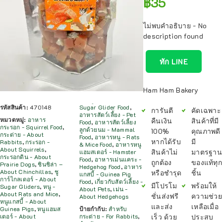
฿
35
ไม่พบคำอธิบาย - No
description found
ทัก LINE
Ham Ham Bakery
รหัสสินค้า:
470148
Sugar Glider Food
,
การันตี
คัดเฉพาะ
อาหารสัตว์เลี้ยง - Pet
หมวดหมู่:
อาหาร
คืนเงิน
สินค้าที่มี
Food
,
อาหารสัตว์เลี้ยง
กระรอก - Squirrel Food
,
ลูกด้วยนม - Mammal
100%
คุณภาพดี
กระต่าย - About
Food
,
อาหารหนู - Rats
หากได้รับ
มี
Rabbits
,
กระรอก -
& Mice Food
,
อาหารหนู
About Squirrels
,
สินค้าไม่
มาตรฐาน
แฮมสเตอร์ - Hamster
กระรอกดิน - About
Food
,
อาหารเม่นแคระ -
ถูกต้อง
ของแท้ทุก
Prairie Dogs
,
ชินชิล่า –
Hedgehog Food
,
อาหาร
About Chinchillas
,
ชู
หรือชำรุด
ชิ้น
แกสบี้ - Guinea Pig
การ์ไกลเดอร์ - About
Food
,
เกี่ยวกับสัตว์เลี้ยง -
มีโปรโม
พร้อมให้
Sugar Gliders
,
หนู -
About Pets
,
เม่น -
About Rats and Mice
,
ชั่นส่งฟรี
ความช่วย
About Hedgehogs
หนูแกสบี้ - About
และส่ง
เหลือเมื่อ
Guinea Pigs
,
หนูแฮมส
ป้ายกำกับ:
สำหรับ
เร็ว ด้วย
ประสบ
เตอร์ - About
กระต่าย - For Rabbits
,