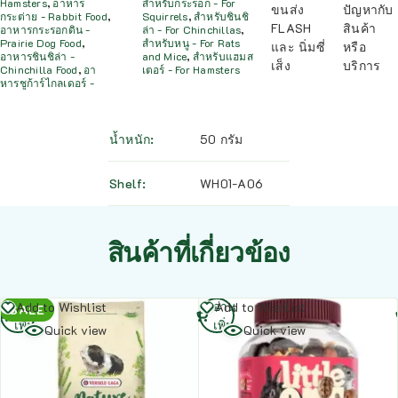
Hamsters
,
อาหาร
สำหรับกระรอก - For
ขนส่ง
ปัญหากับ
กระต่าย - Rabbit Food
,
Squirrels
,
สำหรับชินชิ
FLASH
สินค้า
อาหารกระรอกดิน -
ล่า - For Chinchillas
,
Prairie Dog Food
,
สำหรับหนู - For Rats
และ นิ่มซี่
หรือ
อาหารชินชิล่า -
and Mice
,
สำหรับแฮมส
เส็ง
บริการ
Chinchilla Food
,
อา
เตอร์ - For Hamsters
หารชูก้าร์ไกลเดอร์ -
น้ำหนัก
50 กรัม
Shelf
WH01-A06
สินค้าที่เกี่ยวข้อง
อ่าน
อ่าน
Add to Wishlist
Add to Wishlist
SALE
เพิ่ม
เพิ่ม
Quick view
Quick view